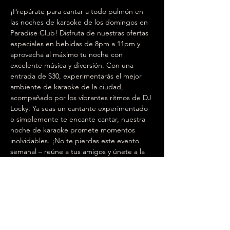
¡Prepárate para cantar a todo pulmón en 
las noches de karaoke de los domingos en 
Paradise Club! Disfruta de nuestras ofertas 
especiales en bebidas de 8pm a 11pm y 
aprovecha al máximo tu noche con 
excelente música y diversión. Con una 
entrada de $30, experimentarás el mejor 
ambiente de karaoke de la ciudad, 
acompañado por los vibrantes ritmos de DJ 
Locky. Ya seas un cantante experimentado 
o simplemente te encante cantar, nuestra 
noche de karaoke promete momentos 
inolvidables. ¡No te pierdas este evento 
semanal – reúne a tus amigos y únete a la 
fiesta! 🎤🍹🎶
-------------
Get ready to sing your heart out at Paradise 
Club's Sunday Karaoke Nights! Enjoy our 
special drink offers from 8pm to 11pm and 
make the most of your night with great 
music and fun. With a $30 entry fee, you'll 