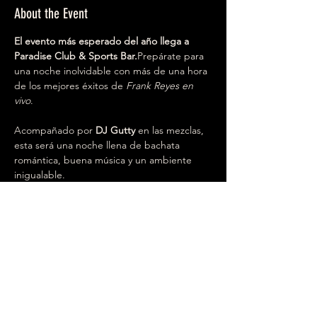
About the Event
El evento más esperado del año llega a 
Paradise Club & Sports Bar.
Prepárate para 
una noche inolvidable con más de una hora 
de los mejores éxitos de 
Frank Reyes en 
vivo
.
Acompañado por 
DJ Gutty
 en las mezclas, 
esta será una noche llena de bachata 
romántica, buena música y un ambiente 
inigualable.
📅 Viernes, 3 de octubre de 2025
🕘 9:00 PM
📍 Paradise Club & Sports Bar – 403 
Somerset St, North Plainfield
El restaurante estará abierto y también 
habrá hookah disponible.