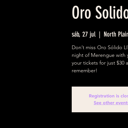
Oro Solid
sáb, 27 jul
  |  
North Plai
Don’t miss Oro Sólido LI
night of Merengue with y
your tickets for just $30
remember!
Registration is cl
See other event