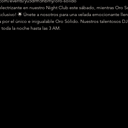
ri.com/events/yu5drm5hbrny/oro-solido
lectrizante en nuestro Night Club este sábado, mientras Oro Só
xclusivo! 🌟 Únete a nosotros para una velada emocionante lle
da por el único e inigualable Oro Sólido. Nuestros talentosos DJ
 toda la noche hasta las 3 AM.