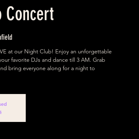
o Concert
nfield
VE at our Night Club! Enjoy an unforgettable
our favorite DJs and dance till 3 AM. Grab
 and bring everyone along for a night to
osed
s