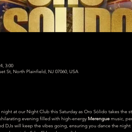
4, 3:00
et St, North Plainfield, NJ 07060, USA
g night at our Night Club this Saturday as Oro Sólido takes the s
xhilarating evening filled with high-energy 
Merengue
 music, pe
ed DJs will keep the vibes going, ensuring you dance the night 